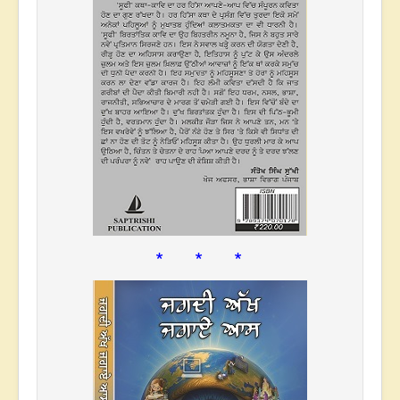
* * *