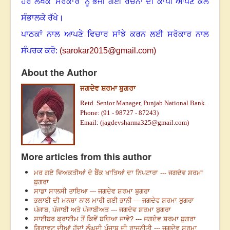
ਹਰ ਲੇਖਕ ‘ਸਰੋਕਾਰ’ ਨੂੰ ਭੇਜੀ ਗਈ ਰਚਨਾ ਦੀ ਕਾਪੀ ਆਪਣੇ ਕੋਲ
ਸੰਭਾਲਕੇ ਰੱਖੇ।
ਪਾਠਕਾਂ ਨਾਲ ਆਪਣੇ ਵਿਚਾਰ ਸਾਂਝੇ ਕਰਨ ਲਈ ਸਰੋਕਾਰ ਨਾਲ
ਸੰਪਰਕ ਕਰੋ:
(
sarokar2015@gmail.com
)
About the Author
ਜਗਦੇਵ ਸ਼ਰਮਾ ਬੁਗਰਾ
Retd. Senior Manager, Punjab National Bank.
Phone: (91 - 98727 - 87243)
Email: (jagdevsharma325@gmail.com)
More articles from this author
ਮਰ ਗਏ ਵਿਅਕਤੀਆਂ ਦੇ ਬੈਂਕ ਖਾਤਿਆਂ ਦਾ ਨਿਪਟਾਰਾ --- ਜਗਦੇਵ ਸ਼ਰਮਾ
ਬੁਗਰਾ
ਸਾਡਾ ਸਾਲਸੀ ਤਾਇਆ --- ਜਗਦੇਵ ਸ਼ਰਮਾ ਬੁਗਰਾ
ਭਲਾਈ ਦੀ ਮਨਸ਼ਾ ਨਾਲ ਮਾਰੀ ਗਈ ਭਾਨੀ --- ਜਗਦੇਵ ਸ਼ਰਮਾ ਬੁਗਰਾ
ਪੰਜਾਬ, ਪੰਜਾਬੀ ਅਤੇ ਪੰਜਾਬੀਅਤ --- ਜਗਦੇਵ ਸ਼ਰਮਾ ਬੁਗਰਾ
ਸਾਈਬਰ ਕ੍ਰਾਈਮ ਤੋਂ ਕਿਵੇਂ ਬਚਿਆ ਜਾਵੇ? --- ਜਗਦੇਵ ਸ਼ਰਮਾ ਬੁਗਰਾ
ਗਿਰਾਵਟ ਦੀਆਂ ਹੱਦਾਂ ਲੰਘਦੀ ਪੰਜਾਬ ਦੀ ਰਾਜਨੀਤੀ --- ਜਗਦੇਵ ਸ਼ਰਮਾ