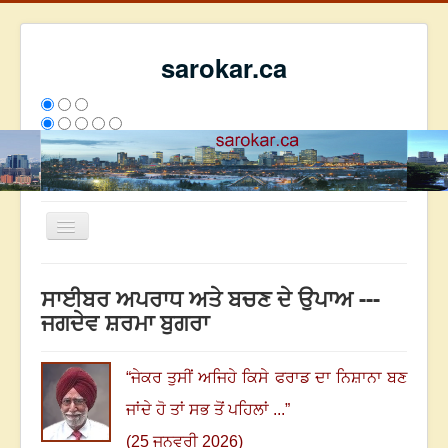
sarokar.ca
Toggle
Navigation
ਮੁੱਖ ਪੰਨਾ
ਸਾਈਬਰ ਅਪਰਾਧ ਅਤੇ ਬਚਣ ਦੇ ਉਪਾਅ ---
ਰਚਨਾਵਾਂ
ਜਗਦੇਵ ਸ਼ਰਮਾ ਬੁਗਰਾ
ਸਰੋਕਾਰ ਦੇ ਲੇਖਕ
ਸੰਪਰਕ
“
ਜੇਕਰ ਤੁਸੀਂ ਅਜਿਹੇ ਕਿਸੇ ਫਰਾਡ ਦਾ ਨਿਸ਼ਾਨਾ ਬਣ
We have 371 guests and no members online
ਜਾਂਦੇ ਹੋ ਤਾਂ ਸਭ ਤੋਂ ਪਹਿਲਾਂ ...
”
ਇਸ ਹਫਤੇ
30020
ਇਸ ਮਹੀਨੇ
38811
2802586
(25 ਜਨਵਰੀ 2026)