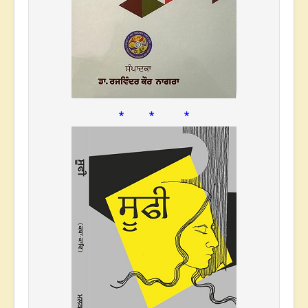
* * *