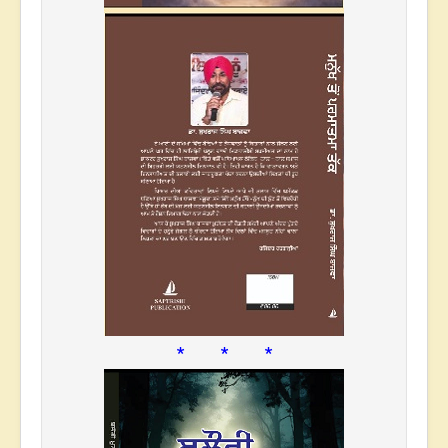
* * *