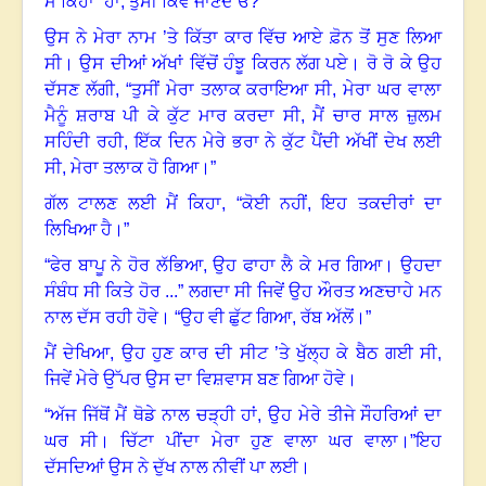
ਮੈਂ ਕਿਹਾ “ਹਾਂ
,
ਤੁਸੀਂ ਕਿਵੇਂ ਜਾਣਦੇ ਓ
?
”
ਉਸ ਨੇ ਮੇਰਾ ਨਾਮ ’ਤੇ ਕਿੱਤਾ ਕਾਰ ਵਿੱਚ ਆਏ ਫ਼ੋਨ ਤੋਂ ਸੁਣ ਲਿਆ
ਸੀ
।
ਉਸ ਦੀਆਂ ਅੱਖਾਂ ਵਿੱਚੋਂ ਹੰਝੂ ਕਿਰਨ ਲੱਗ ਪਏ
।
ਰੋ ਰੋ ਕੇ ਉਹ
ਦੱਸਣ ਲੱਗੀ
,
“ਤੁਸੀਂ ਮੇਰਾ ਤਲਾਕ ਕਰਾਇਆ ਸੀ
,
ਮੇਰਾ ਘਰ ਵਾਲਾ
ਮੈਨੂੰ ਸ਼ਰਾਬ ਪੀ ਕੇ ਕੁੱਟ ਮਾਰ ਕਰਦਾ ਸੀ
,
ਮੈਂ ਚਾਰ ਸਾਲ ਜ਼ੁਲਮ
ਸਹਿੰਦੀ ਰਹੀ
,
ਇੱਕ ਦਿਨ ਮੇਰੇ ਭਰਾ ਨੇ ਕੁੱਟ ਪੈਂਦੀ ਅੱਖੀਂ ਦੇਖ ਲਈ
ਸੀ
,
ਮੇਰਾ ਤਲਾਕ ਹੋ ਗਿਆ
।”
ਗੱਲ ਟਾਲਣ ਲਈ ਮੈਂ ਕਿਹਾ
,
“ਕੋਈ ਨਹੀਂ
,
ਇਹ ਤਕਦੀਰਾਂ ਦਾ
ਲਿਖਿਆ ਹੈ
।”
“ਫੇਰ ਬਾਪੂ ਨੇ ਹੋਰ ਲੱਭਿਆ
,
ਉਹ ਫਾਹਾ ਲੈ ਕੇ ਮਰ ਗਿਆ
।
ਉਹਦਾ
ਸੰਬੰਧ ਸੀ ਕਿਤੇ ਹੋਰ ...
”
ਲਗਦਾ ਸੀ ਜਿਵੇਂ ਉਹ ਔਰਤ ਅਣਚਾਹੇ ਮਨ
ਨਾਲ ਦੱਸ ਰਹੀ ਹੋਵੇ
।
“ਉਹ ਵੀ ਛੁੱਟ ਗਿਆ
,
ਰੱਬ ਅੱਲੋਂ
।”
ਮੈਂ ਦੇਖਿਆ
,
ਉਹ ਹੁਣ ਕਾਰ ਦੀ ਸੀਟ ’ਤੇ ਖੁੱਲ੍ਹ ਕੇ ਬੈਠ ਗਈ ਸੀ
,
ਜਿਵੇਂ ਮੇਰੇ ਉੱਪਰ ਉਸ ਦਾ ਵਿਸ਼ਵਾਸ ਬਣ ਗਿਆ ਹੋਵੇ
।
“ਅੱਜ ਜਿੱਥੋਂ ਮੈਂ ਥੋਡੇ ਨਾਲ ਚੜ੍ਹੀ ਹਾਂ
,
ਉਹ ਮੇਰੇ ਤੀਜੇ ਸੌਹਰਿਆਂ ਦਾ
ਘਰ ਸੀ
।
ਚਿੱਟਾ ਪੀਂਦਾ ਮੇਰਾ ਹੁਣ ਵਾਲਾ ਘਰ ਵਾਲਾ
।”
ਇਹ
ਦੱਸਦਿਆਂ ਉਸ ਨੇ ਦੁੱਖ ਨਾਲ ਨੀਵੀਂ ਪਾ ਲਈ
।