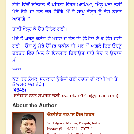
ਗੱਡੀ ਵਿੱਚੋਂ ਉੱਤਰਨ ਤੋਂ ਪਹਿਲਾਂ ਉਹਨੇ ਆਖਿਆ
,
“ਮੈਨੂੰ ਪਤਾ ਤੁਸੀਂ
ਮੇਰੇ ਰੌਲ਼ੇ ਦਾ ਹੱਲ ਕਰ ਦੇਵੋਂਗੇ
,
ਮੈਂ ਤੇ ਬਾਪੂ ਕੱਲ੍ਹ ਨੂੰ ਕੇਸ ਕਰਨ
ਆਵਾਂਗੇ
।”
ਤਾਕੀ ਖੋਲ੍ਹ ਕੇ ਉਹ ਉੱਤਰ ਗਈ
।
ਮੇਰੇ ਤੋਂ ਘਰੇਲੂ ਕਲੇਸ਼ ਦੇ ਮਸਲੇ ਦੇ ਹੱਲ ਦੀ ਉਮੀਦ ਲੈ ਕੇ ਉਹ ਚਲੀ
ਗਈ
।
ਉਸ ਨੂੰ ਮੇਰੇ ਉੱਪਰ ਯਕੀਨ ਸੀ
,
ਪਰ ਮੈਂ ਅਗਲੇ ਦਿਨ ਉਹਨੂੰ
ਦਫਤਰ ਵਿੱਚ ਮਿਲ ਕੇ ਇਨਸਾਫ਼ ਦਿਵਾਉਣ ਬਾਰੇ ਸੋਚ ਕੇ ਉਦਾਸ
ਸੀ
।
*****
ਨੋਟ: ਹਰ ਲੇਖਕ ‘ਸਰੋਕਾਰ’ ਨੂੰ ਭੇਜੀ ਗਈ ਰਚਨਾ ਦੀ ਕਾਪੀ ਆਪਣੇ
ਕੋਲ ਸੰਭਾਲਕੇ ਰੱਖੇ।
(4648)
(
ਸਰੋਕਾਰ ਨਾਲ ਸੰਪਰਕ ਲਈ:
(
sarokar2015@gmail.com
)
About the Author
ਐਡਵੋਕੇਟ ਸਤਪਾਲ ਸਿੰਘ ਦਿਓਲ
Sardulgarh, Mansa, Punjab, India.
Phone: (91 - 98781 - 70771)