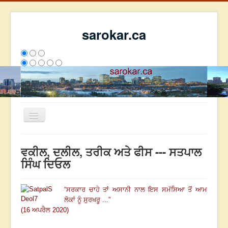
sarokar.ca
Toggle
Navigation
ਮੁੱਖ ਪੰਨਾ
ਵਕੀਲ, ਦਲੀਲ, ਤਰੀਕ ਅਤੇ ਫੀਸ --- ਸਤਪਾਲ
ਰਚਨਾਵਾਂ
ਸਿੰਘ ਦਿਓਲ
ਸਰੋਕਾਰ ਦੇ ਲੇਖਕ
“
ਸਰਕਾਰ ਚਾਹੇ ਤਾਂ ਅਸਾਨੀ ਨਾਲ ਇਸ ਸਮੱਸਿਆ ਤੋਂ ਆਮ
ਸੰਪਰਕ
ਲੋਕਾਂ ਨੂੰ ਸੁਰਖਰੂ ...
”
We have 353 guests and no members online
(16 ਅਪਰੈਲ 2020)
ਇਸ ਹਫਤੇ
1688
ਇਸ ਮਹੀਨੇ
49268
2813043