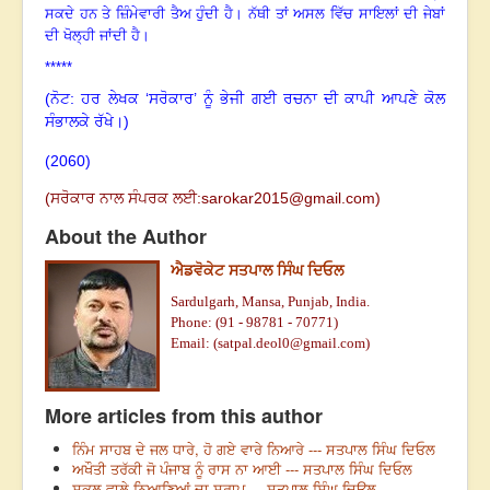
ਸਕਦੇ ਹਨ ਤੇ ਜ਼ਿੰਮੇਵਾਰੀ ਤੈਅ ਹੁੰਦੀ ਹੈ
।
ਨੱਥੀ ਤਾਂ ਅਸਲ ਵਿੱਚ ਸਾਇਲਾਂ ਦੀ ਜੇਬਾਂ
ਦੀ ਖੋਲ੍ਹੀ ਜਾਂਦੀ ਹੈ
।
*****
(ਨੋਟ: ਹਰ ਲੇਖਕ ‘ਸਰੋਕਾਰ’ ਨੂੰ ਭੇਜੀ ਗਈ ਰਚਨਾ ਦੀ ਕਾਪੀ ਆਪਣੇ ਕੋਲ
ਸੰਭਾਲਕੇ ਰੱਖੇ।)
(2060)
(
ਸਰੋਕਾਰ ਨਾਲ ਸੰਪਰਕ ਲਈ:
sarokar2015@gmail.com
)
About the Author
ਐਡਵੋਕੇਟ ਸਤਪਾਲ ਸਿੰਘ ਦਿਓਲ
Sardulgarh, Mansa, Punjab, India.
Phone: (91 - 98781 - 70771)
Email: (
satpal.deol0@gmail.com
)
More articles from this author
ਨਿੰਮ ਸਾਹਬ ਦੇ ਜਲ ਧਾਰੇ, ਹੋ ਗਏ ਵਾਰੇ ਨਿਆਰੇ --- ਸਤਪਾਲ ਸਿੰਘ ਦਿਓਲ
ਅਖੌਤੀ ਤਰੱਕੀ ਜੋ ਪੰਜਾਬ ਨੂੰ ਰਾਸ ਨਾ ਆਈ --- ਸਤਪਾਲ ਸਿੰਘ ਦਿਓਲ
ਸਕੂਲ ਵਾਲੇ ਨਿਆਣਿਆਂ ਦਾ ਸਰਾਪ --- ਸਤਪਾਲ ਸਿੰਘ ਦਿਉਲ