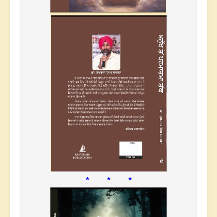
* * *