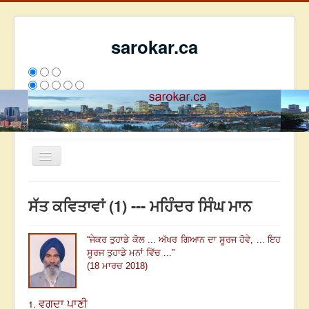
sarokar.ca
Toggle
Navigation
ਮੁੱਖ ਪੰਨਾ
ਸੱਤ ਕਵਿਤਾਵਾਂ (1) --- ਮਹਿੰਦਰ ਸਿੰਘ ਮਾਨ
ਰਚਨਾਵਾਂ
ਸਰੋਕਾਰ ਦੇ ਲੇਖਕ
“
ਜੇਕਰ ਤੁਹਾਡੇ ਕੋਲ ...
ਅੱਖਰ ਗਿਆਨ ਦਾ ਸੂਰਜ ਹੋਵੇ, ...
ਇਹ
ਸੂਰਜ ਤੁਹਾਡੇ ਮਨਾਂ ਵਿੱਚ ...
”
ਸੰਪਰਕ
(18 ਮਾਰਚ 2018)
We have 97 guests and no members online
ਅੱਜ
4550
ਕੱਲ੍ਹ
6377
ਇਸ ਹਫਤੇ
19667
2792233
1.
ਵਗਦਾ ਪਾਣੀ