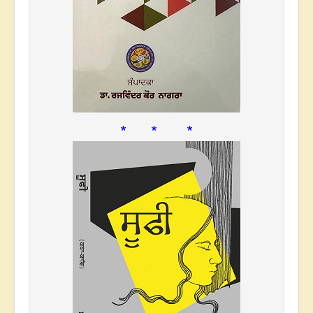
* * *