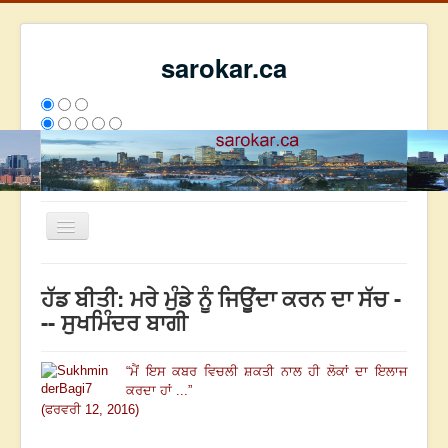
sarokar.ca
Toggle
Navigation
ਮੁੱਖ ਪੰਨਾ
ਹੱਡ ਬੀਤੀ: ਮਰੇ ਮੁੰਡੇ ਨੂੰ ਜਿਊਂਦਾ ਕਰਨ ਦਾ ਸੱਚ -
ਰਚਨਾਵਾਂ
-- ਸੁਖਮਿੰਦਰ ਬਾਗੀ
ਸਰੋਕਾਰ ਦੇ ਲੇਖਕ
“
ਮੈਂ ਇਸ ਕਬਰ ਵਿਚਲੀ ਸ਼ਕਤੀ ਨਾਲ ਹੀ ਲੋਕਾਂ ਦਾ ਇਲਾਜ
ਸੰਪਰਕ
ਕਰਦਾ ਹਾਂ ...
”
We have 161 guests and no members online
(ਫਰਵਰੀ 12, 2016)
ਇਸ ਹਫਤੇ
24938
ਇਸ ਮਹੀਨੇ
33729
2797504