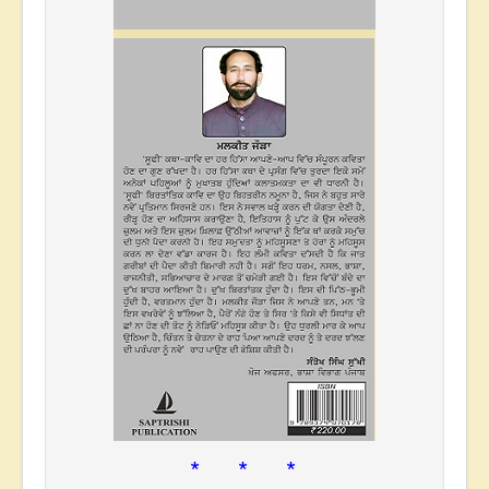
* * *