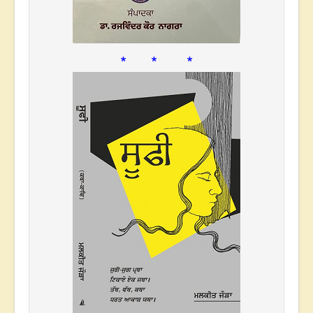
* * *