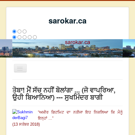
sarokar.ca
Toggle
Navigation
ਮੁੱਖ ਪੰਨਾ
ਤੋਬਾ! ਮੈਂ ਸੱਚ ਨਹੀਂ ਬੋਲਾਂਗਾ ... (ਜੋ ਵਾਪਰਿਆ,
ਰਚਨਾਵਾਂ
ਉਹੀ ਬਿਆਨਿਆ) --- ਸੁਖਮਿੰਦਰ ਬਾਗੀ
ਸਰੋਕਾਰ ਦੇ ਲੇਖਕ
“
ਅਖ਼ੀਰ ਗਿਟਮਿਟ ਦਾ ਨਤੀਜਾ ਇਹ ਨਿਕਲਿਆ ਕਿ ਮੈਨੂੰ
ਸੰਪਰਕ
ਇਨ੍ਹਾਂ ...
”
We have 220 guests and no members online
(13 ਸਤੰਬਰ 2018)
ਇਸ ਹਫਤੇ
36409
ਇਸ ਮਹੀਨੇ
45200
2808975