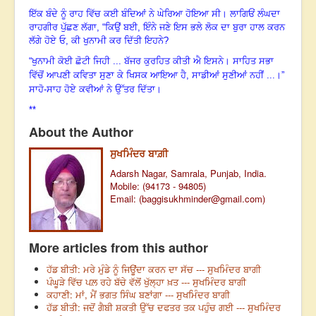
ਇੱਕ ਬੰਦੇ ਨੂੰ ਰਾਹ ਵਿੱਚ ਕਈ ਬੰਦਿਆਂ ਨੇ ਘੇਰਿਆ ਹੋਇਆ ਸੀ। ਲਾਗਿਓਂ ਲੰਘਦਾ
ਰਾਹਗੀਰ ਪੁੱਛਣ ਲੱਗਾ, “ਕਿਉਂ ਬਈ, ਇੰਨੇ ਜਣੇ ਇਸ ਭਲੇ ਲੋਕ ਦਾ ਬੁਰਾ ਹਾਲ ਕਰਨ
ਲੱਗੇ ਹੋਏ ਓ, ਕੀ ਖੁਨਾਮੀ ਕਰ ਦਿੱਤੀ ਇਹਨੇ?
“ਖੁਨਾਮੀ ਕੋਈ ਛੋਟੀ ਜਿਹੀ ... ਬੱਜਰ ਕੁਰਹਿਤ ਕੀਤੀ ਐ ਇਸਨੇ। ਸਾਹਿਤ ਸਭਾ
ਵਿੱਚੋਂ ਆਪਣੀ ਕਵਿਤਾ ਸੁਣਾ ਕੇ ਖਿਸਕ ਆਇਆ ਹੈ, ਸਾਡੀਆਂ ਸੁਣੀਆਂ ਨਹੀਂ ...।”
ਸਾਹੋ-ਸਾਹ ਹੋਏ ਕਵੀਆਂ ਨੇ ਉੱਤਰ ਦਿੱਤਾ।
**
About the Author
ਸੁਖਮਿੰਦਰ ਬਾਗ਼ੀ
Adarsh Nagar, Samrala, Punjab, India.
Mobile: (94173 - 94805)
Email: (
baggisukhminder@gmail.com
)
More articles from this author
ਹੱਡ ਬੀਤੀ: ਮਰੇ ਮੁੰਡੇ ਨੂੰ ਜਿਊਂਦਾ ਕਰਨ ਦਾ ਸੱਚ --- ਸੁਖਮਿੰਦਰ ਬਾਗੀ
ਪੰਘੂੜੇ ਵਿੱਚ ਪਲ਼ ਰਹੇ ਬੱਚੇ ਵੱਲੋਂ ਖੁੱਲ੍ਹਾ ਖ਼ਤ --- ਸੁਖਮਿੰਦਰ ਬਾਗੀ
ਕਹਾਣੀ: ਮਾਂ, ਮੈਂ ਭਗਤ ਸਿੰਘ ਬਣਾਂਗਾ --- ਸੁਖਮਿੰਦਰ ਬਾਗੀ
ਹੱਡ ਬੀਤੀ: ਜਦੋਂ ਗੈਬੀ ਸ਼ਕਤੀ ਉੱਚ ਦਫਤਰ ਤਕ ਪਹੁੰਚ ਗਈ --- ਸੁਖਮਿੰਦਰ