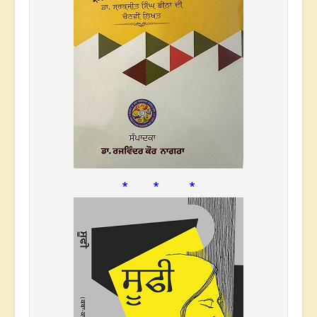
* * *