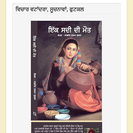
ਵਿਚਾਰ ਵਟਾਂਦਰਾ, ਸੂਚਨਾਵਾਂ, ਫੁਟਕਲ