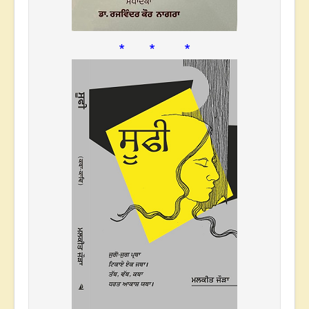
* * *