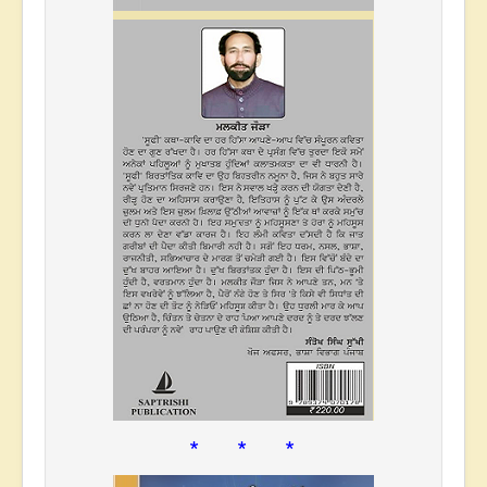
* * *