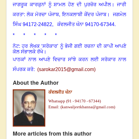
ਜਾਗਰੂਕ ਕਾਰਕੁਨਾਂ ਨੂੰ ਸ਼ਾਮਲ ਹੋਣ ਦੀ ਪੁਰਜ਼ੋਰ ਅਪੀਲ
।
ਜਾਰੀ
ਕਰਤਾ: ਲੋਕ ਮੋਰਚਾ ਪੰਜਾਬ, ਇਨਕਲਾਬੀ ਕੇਂਦਰ ਪੰਜਾਬ।
ਜਗਮੇਲ
ਸਿੰਘ
94172-24822,
ਕੰਵਲਜੀਤ ਖੰਨਾ
94170-67344.
* * * * *
ਨੋਟ: ਹਰ ਲੇਖਕ ‘ਸਰੋਕਾਰ’ ਨੂੰ ਭੇਜੀ ਗਈ ਰਚਨਾ ਦੀ ਕਾਪੀ ਆਪਣੇ
ਕੋਲ ਸੰਭਾਲਕੇ ਰੱਖੇ।
ਪਾਠਕਾਂ ਨਾਲ ਆਪਣੇ ਵਿਚਾਰ ਸਾਂਝੇ ਕਰਨ ਲਈ ਸਰੋਕਾਰ ਨਾਲ
ਸੰਪਰਕ ਕਰੋ:
(
sarokar2015@gmail.c
om)
About the Author
ਕੰਵਲਜੀਤ ਖੰਨਾ
Whatsapp (91 - 94170 - 67344)
Email: (kanwaljeetkhanna@gmail.com)
More articles from this author