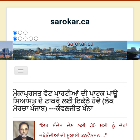
sarokar.ca
Toggle
Navigation
ਮੁੱਖ ਪੰਨਾ
ਮੌਕਾਪ੍ਰਸਤ ਵੋਟ ਪਾਰਟੀਆਂ ਦੀ ਪਾਟਕ ਪਾਊ
ਰਚਨਾਵਾਂ
ਸਿਆਸਤ ਦੇ ਟਾਕਰੇ ਲਈ ਇਕੱਠੇ ਹੋਵੋ (ਲੋਕ
ਮੋਰਚਾ ਪੰਜਾਬ) ---ਕੰਵਲਜੀਤ ਖੰਨਾ
ਸਰੋਕਾਰ ਦੇ ਲੇਖਕ
ਸੰਪਰਕ
“
ਇਹ ਸੰਦੇਸ਼ ਦੇਣ ਲਈ
30
ਮਈ ਨੂੰ ਦੋਹਾਂ
We have 294 guests and no members online
ਇਸ ਹਫਤੇ
35997
ਇਸ ਮਹੀਨੇ
44788
2808563
ਜਥੇਬੰਦੀਆਂ ਦੀ ਸੂਬਾਈ ਕਨਵੈਨਸ਼ਨ ...
”