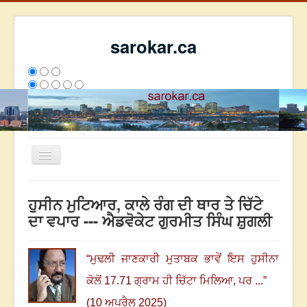
sarokar.ca
Toggle
Navigation
ਮੁੱਖ ਪੰਨਾ
ਹੁਸੀਨ ਮੁਟਿਆਰ, ਕਾਲੇ ਰੰਗ ਦੀ ਥਾਰ ਤੇ ਚਿੱਟੇ
ਰਚਨਾਵਾਂ
ਦਾ ਵਪਾਰ --- ਐਡਵੋਕੇਟ ਗੁਰਮੀਤ ਸਿੰਘ ਸ਼ੁਗਲੀ
ਸਰੋਕਾਰ ਦੇ ਲੇਖਕ
ਸੰਪਰਕ
“
ਮੁਢਲੀ ਜਾਣਕਾਰੀ ਮੁਤਾਬਕ ਭਾਵੇਂ ਇਸ ਹੁਸੀਨਾ
We have 343 guests and no members online
ਕੋਲੋਂ 17.71 ਗ੍ਰਾਮ ਹੀ ਚਿੱਟਾ ਮਿਲਿਆ
,
ਪਰ ...
”
ਇਸ ਹਫਤੇ
30005
ਇਸ ਮਹੀਨੇ
38796
2802571
(10 ਅਪਰੈਲ 2025)