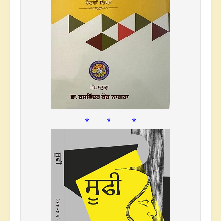
* * *