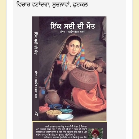
ਵਿਚਾਰ ਵਟਾਂਦਰਾ, ਸੂਚਨਾਵਾਂ, ਫੁਟਕਲ