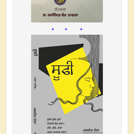
* * *