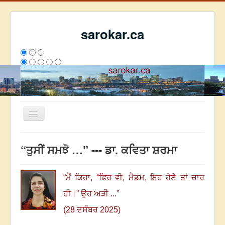
sarokar.ca
Toggle
Navigation
ਮੁੱਖ ਪੰਨਾ
“ਤੁਸੀਂ ਸਮਝੋ …” --- ਡਾ. ਕਵਿਤਾ ਸ਼ਰਮਾ
ਰਚਨਾਵਾਂ
ਸਰੋਕਾਰ ਦੇ ਲੇਖਕ
“
ਮੈਂ ਕਿਹਾ
, “
ਫਿਰ ਵੀ
,
ਮੈਡਮ
,
ਇਹ ਹੋਏ ਤਾਂ ਚਾਰ
ਸੰਪਰਕ
ਹੀ।”
ਉਹ ਅੜੀ ...
”
We have 152 guests and no members online
(28 ਦਸੰਬਰ 2025)
ਅੱਜ
774
ਕੱਲ੍ਹ
5139
ਇਸ ਹਫਤੇ
21030
2793596