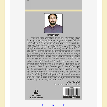
* * *