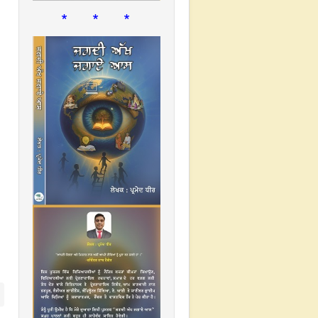
* * *