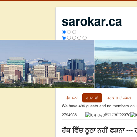
sarokar.ca
ਮੁੱਖ ਪੰਨਾ
ਰਚਨਾਵਾਂ
ਸਰੋਕਾਰ ਦੇ ਲੇਖਕ
We have 486 guests and no members onli
ਇਸ ਹਫਤੇ
22370
2794936
ਹੱਥ ਵਿੱਚ ਠੂਠਾ ਨਹੀਂ ਫੜਨਾ ---