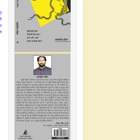
ਟੇ
ਲਈ
ਸ
ਲ