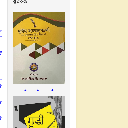
ਫੁਟਕਲ
ੰਨ
ਦਾ
ੋਂ
ੜ
ਸਾ
ੀ
ਤੇ
* * *
ਪਤ
ਦੇ
ੀਰ