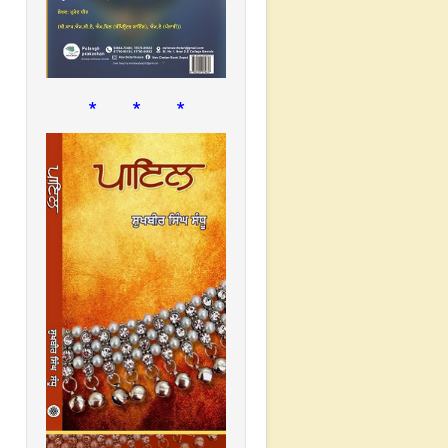
* * *