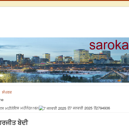
ਸੰਪਰਕ
ne
ਇਸ ਮਹੀਨੇ
31161
7 ਜਨਵਰੀ 2025 ਤੋਂ
2794936
 ਹਰਜੀਤ ਬੇਦੀ