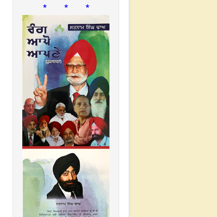
* * *