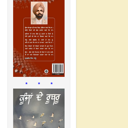
* * *