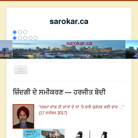
sarokar.ca
Toggle
Navigation
ਮੁੱਖ ਪੰਨਾ
ਜ਼ਿੰਦਗੀ ਦੇ ਸਮੀਕਰਣ --- ਹਰਜੀਤ ਬੇਦੀ
ਰਚਨਾਵਾਂ
ਸਰੋਕਾਰ ਦੇ ਲੇਖਕ
“
ਧਰਮਾਂ ਵਾਂਗ ਹੀ ਜਾਤਾਂ ਦੇ ਨਾਂ ’ਤੇ ਵਧੀ ਕੁੜੱਤਣ ਕਈ ਵਾਰ ...
”
(17 ਦਸੰਬਰ 2017)
ਸੰਪਰਕ
We have 283 guests and no members online
ਇਸ ਹਫਤੇ
28077
ਇਸ ਮਹੀਨੇ
36868
2800643