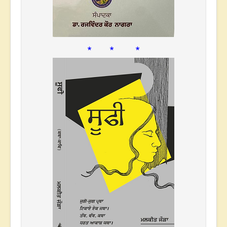
* * *