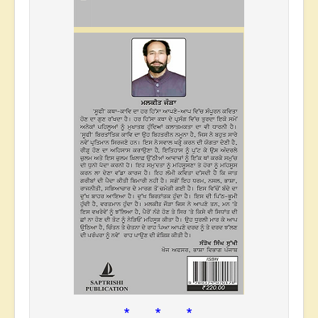
* * *