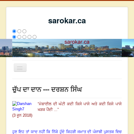
sarokar.ca
Toggle
Navigation
ਮੁੱਖ ਪੰਨਾ
ਚੁੱਪ ਦਾ ਦਾਨ --- ਦਰਸ਼ਨ ਸਿੰਘ
ਰਚਨਾਵਾਂ
ਸਰੋਕਾਰ ਦੇ ਲੇਖਕ
“
ਮੋਬਾਈਲ ਦੀ ਘੰਟੀ ਕਦੀ ਕਿਸੇ ਪਾਸੇ ਅਤੇ ਕਦੀ ਕਿਸੇ ਪਾਸੇ
ਖੜਕ ਪੈਂਦੀ ...
”
ਸੰਪਰਕ
(3 ਜੂਨ 2018)
We have 78 guests and no members online
ਇਸ ਹਫਤੇ
36027
ਇਸ ਮਹੀਨੇ
44818
2808593
ਹੁਣ ਇਹ ਤਾਂ ਯਾਦ ਨਹੀਂ ਕਿ ਨਿੱਕੇ ਹੁੰਦੇ ਕਿਹੜੀ ਜਮਾਤ ਦੀ ਪੰਜਾਬੀ ਪੁਸਤਕ ਵਿਚ