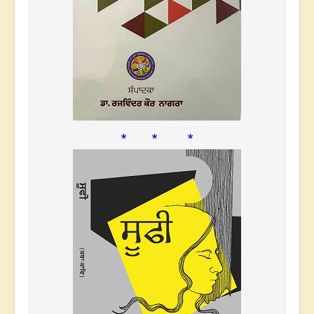
* * *