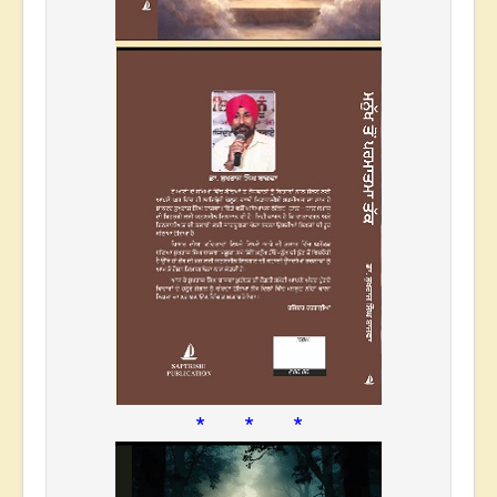
* * *