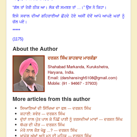
“ਗੱਲ ਤਾਂ ਤੇਰੀ ਠੀਕ ਆ। ਲੋਕ ਵੀ ਸਮਝਣ ਤਾਂ ...।” ਉਸ ਨੇ ਕਿਹਾ।
ਇਸੇ ਸਵਾਲ ਦੀਆਂ ਗਹਿਰਾਈਆਂ ਛੋਂਹਦੇ ਹੋਏ ਅਸੀਂ ਦੋਵੇਂ ਆਪੋ ਆਪਣੇ ਘਰਾਂ ਨੂੰ
ਚੱਲ ਪਏ।
*****
(1175)
About the Author
ਦਰਸ਼ਨ ਸਿੰਘ ਸ਼ਾਹਬਾਦ ਮਾਰਕੰਡਾ
Shahabad Markanda, Kurukshetra,
Haryana, India.
Email: (
darshansingh5108@gmail.com
)
Mobile: (91 - 94667 - 37933)
More articles from this author
ਸਿਆਣਿਆਂ ਦੀ ਸਿੱਖਿਆ ਦਾ ਫਲ --- ਦਰਸ਼ਨ ਸਿੰਘ
ਕਹਾਣੀ: ਸਵੇਰ --- ਦਰਸ਼ਨ ਸਿੰਘ
ਦੁੱਧਾਂ ਨਾਲ ਪੁੱਤ ਪਾਲ ਕੇ ਪਿੱਛੋਂ ਪਾਣੀ ਨੂੰ ਤਰਸਦੀਆਂ ਮਾਵਾਂ --- ਦਰਸ਼ਨ ਸਿੰਘ
ਥੱਪੜ ਦੀ ਪੀੜ --- ਦਰਸ਼ਨ ਸਿੰਘ
ਮੇਰੇ ਨਾਲ ਕੌਣ ਖੇਡੂ ...? --- ਦਰਸ਼ਨ ਸਿੰਘ
ਖ਼ਾਮੋਸ਼ ਅੱਖਾਂ ਅਤੇ ਮਨ ਦੀ ਮਹਿਕ --- ਦਰਸ਼ਨ ਸਿੰਘ