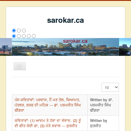
sarokar.ca
Toggle
Navigation
ਮੁੱਖ ਪੰਨਾ
Display #
ਰਚਨਾਵਾਂ
ਪੰਜ ਕਵਿਤਾਵਾਂ: ਪਰਵਾਸ, ਨੌਂ ਮਣ ਤੇਲ, ਕਿਆਮਤ,
Written by ਡਾ.
ਸਰੋਕਾਰ ਦੇ ਲੇਖਕ
ਪੱਤਝੜ, ਬਰਫ ਦੀ ਮਹਿਕ --- ਡਾ. ਪਰਮਜੀਤ ਸਿੰਘ
ਪਰਮਜੀਤ ਸਿੰਘ
ਢੀਂਗਰਾ
ਢੀਂਗਰਾ
ਸੰਪਰਕ
We have 217 guests and no members online
ਕਵਿਤਾਵਾਂ: (1) ਆਦਮ ਤੇ ਹੱਵਾ ਦਾ ਸੰਵਾਦ, (2) ਤੂੰ
Written by
ਵੀ ਗੀਤ ਕੋਈ ਗਾ, (3) ਮੇਰੇ ਸਵਾਲ --- ਸੁਰਜੀਤ
ਸੁਰਜੀਤ
ਇਸ ਹਫਤੇ
33000
ਇਸ ਮਹੀਨੇ
41791
2805566