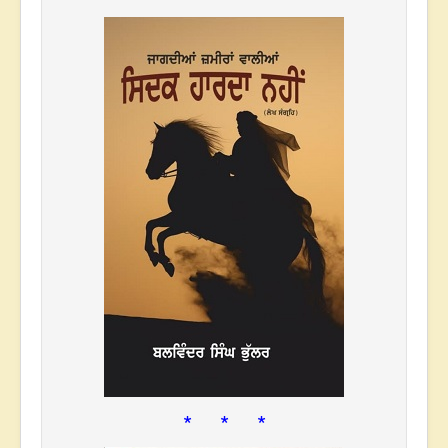
* * *