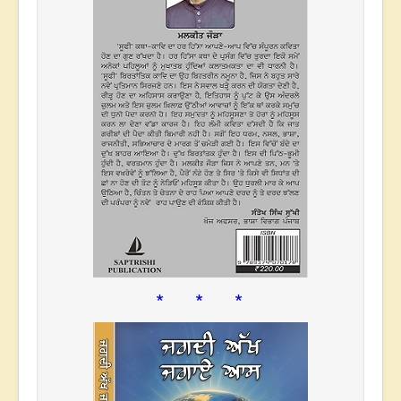
* * *