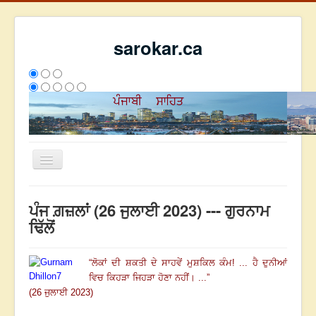
sarokar.ca
Toggle
Navigation
ਮੁੱਖ ਪੰਨਾ
ਪੰਜ ਗ਼ਜ਼ਲਾਂ (26 ਜੁਲਾਈ 2023) --- ਗੁਰਨਾਮ
ਰਚਨਾਵਾਂ
ਢਿੱਲੋਂ
ਸਰੋਕਾਰ ਦੇ ਲੇਖਕ
“
ਲੋਕਾਂ ਦੀ ਸ਼ਕਤੀ ਦੇ ਸਾਹਵੇਂ ਮੁਸ਼ਕਿਲ ਕੰਮ! ...
ਹੈ ਦੁਨੀਆਂ
ਸੰਪਰਕ
ਵਿਚ ਕਿਹੜਾ ਜਿਹੜਾ ਹੋਣਾ ਨਹੀਂ। ...
”
We have 64 guests and no members online
(26 ਜੁਲਾਈ 2023)
ਇਸ ਹਫਤੇ
36005
ਇਸ ਮਹੀਨੇ
44796
2808571