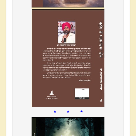
* * *