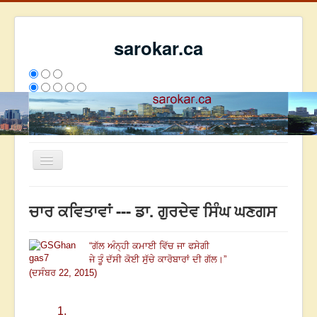
sarokar.ca
Toggle
Navigation
ਮੁੱਖ ਪੰਨਾ
ਚਾਰ ਕਵਿਤਾਵਾਂ --- ਡਾ. ਗੁਰਦੇਵ ਸਿੰਘ ਘਣਗਸ
ਰਚਨਾਵਾਂ
ਸਰੋਕਾਰ ਦੇ ਲੇਖਕ
“
ਗੱਲ ਅੰਨ੍ਹੀ ਕਮਾਈ ਵਿੱਚ ਜਾ ਫਸੇਗੀ
ਜੇ ਤੂੰ ਦੱਸੀ ਕੋਈ ਸੁੱਚੇ ਕਾਰੋਬਾਰਾਂ ਦੀ ਗੱਲ
।
”
ਸੰਪਰਕ
(ਦਸੰਬਰ 22, 2015)
We have 281 guests and no members online
ਇਸ ਹਫਤੇ
30373
ਇਸ ਮਹੀਨੇ
39164
2802939
1.