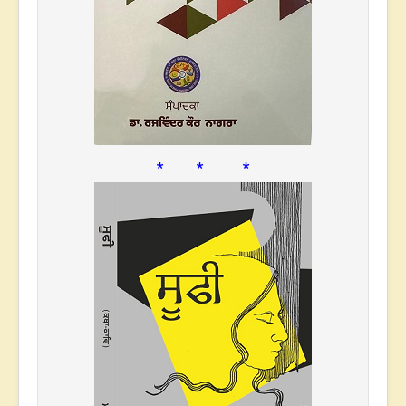
* * *