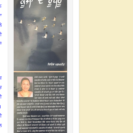
ਨ
ਾ
ੇ
ੀ
ਂ
ਸ਼
ਚ
ਖੀ
।
ੀ
ਲ