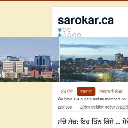
sarokar.ca
ਮੁੱਖ ਪੰਨਾ
ਰਚਨਾਵਾਂ
ਸਰੋਕਾਰ ਦੇ ਲੇਖਕ
We have 124 guests and no members onli
ਇਸ ਹਫਤੇ
31772
2804338
ਸੱਚੋ ਸੱਚ: ਇਹ ਤਿੰਨ ਕਿੱਸੇ ... ਮ