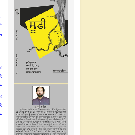
ੋ
ੀ
ਣ
ਾ
ਡ
ੇ
ੀ
ੇ
ੇ
ੀ
ਾ