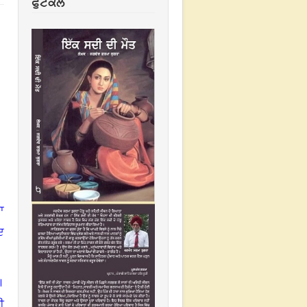
ਫੁਟਕਲ
ਾ
ਦ
।
ੀ