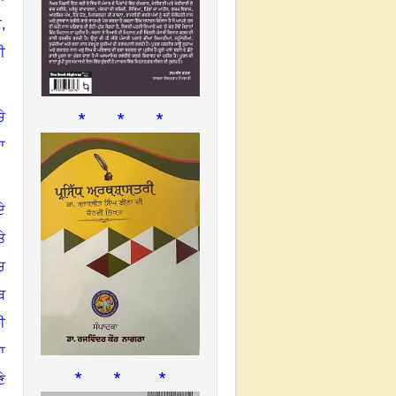
,
ੀ
* * *
ਚੇ
ਾ
ੇ
ਤੇ
ਚ
ਥ
ੀ
ਾ
* * *
ੇ