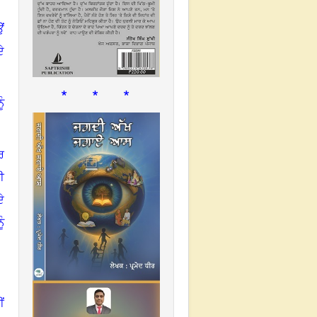
ਂ
ੇ
* * *
ੰ
ਰ
ੀ
ੇ
ੰ
ਂ