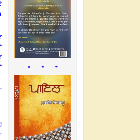
ੋ
।
ਭ
ਂ
ਰ
* * *
ਂ
ਾ
ਂ
ਾ