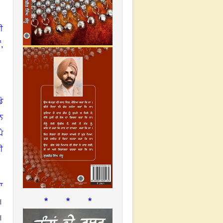
ੀ
ਂ,
ੇ
ਨ
ੈ
ੀ
ਾ
* * *
।
।