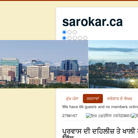
sarokar.ca
ਮੁੱਖ ਪੰਨਾ
ਰਚਨਾਵਾਂ
ਸਰੋਕਾਰ ਦੇ ਲੇਖਕ
We have 66 guests and no members onlin
ਇਸ ਹਫਤੇ
23601
2796167
ਪ੍ਰਵਾਸ ਦੀ ਦਹਿਲੀਜ਼ ਤੇ ਖਾਲੀ 