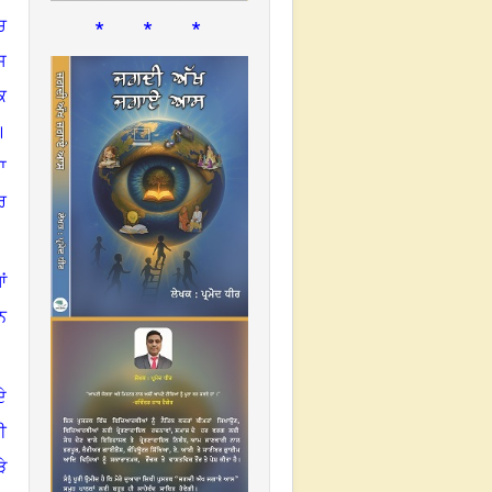
* * *
ਚ
ਸ
ਕ
।
ਾ
ਰ
ਂ
ਨ
ੇ
ਈ
ੇ