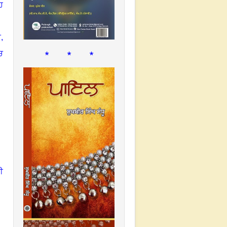
ਹ
,
* * *
ਚ
ਈ