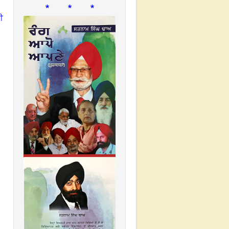
* * *
ੀ