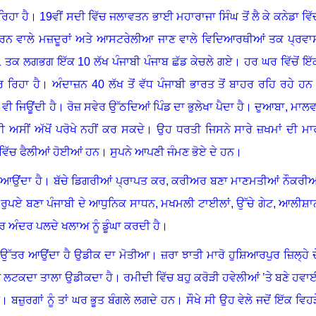
ਰਿਹਾ ਹੈ
।
19
ਵੀਂ ਸਦੀ ਵਿੱਚ ਜਲਾਵਤਨ ਭਾਈ ਮਹਾਰਾਜਾ ਸਿੰਘ ਤੋਂ ਲੈ ਕੇ ਕਨੇਡਾ ਵਿੱ
ਰਨ ਵਾਲੇ ਮਜ਼ਦੂਰਾਂ ਅਤੇ ਆਸਟਰੇਲੀਆ ਜਾਣ ਵਾਲੇ ਵਿਦਿਆਰਥੀਆਂ ਤਕ ਪ੍ਰਵਾ
1
ਤਕ ਲਗਭਗ ਇੱਕ 10 ਲੱਖ ਪੰਜਾਬੀ ਪੰਜਾਬ ਛੱਡ ਕੇਚਲੇ ਗਏ
।
ਹਰ ਘਰ ਵਿੱਚੋਂ ਇੱ
 ਰਿਹਾ ਹੈ
।
ਅੰਦਾਜ਼ਨ
4
0 ਲੱਖ ਤੋਂ ਵੱਧ ਪੰਜਾਬੀ ਭਾਰਤ ਤੋਂ ਬਾਹਰ ਰਹਿ ਰਹੇ ਹਨ
 ਵੀ ਜਿਊਂਦੀ ਹੈ
।
ਰੋਜ਼ ਸਵੇਰ ਉੱਠਦਿਆਂ ਪਿੰਡ ਦਾ ਭੁਲੇਖਾ ਪੈਦਾ ਹੈ
।
ਦੁਆਬਾ
,
ਮਾਲਵ
 ਅਸੀਂ ਅੱਖੋਂ ਪਰੋਖੇ ਨਹੀਂ ਕਰ ਸਕਦੇ
।
ਉਹ ਧਰਤੀ ਜਿਸਨੇ ਸਾਰੇ ਜ਼ਖਮਾਂ ਦੀ ਮਾ
 ਵਿੱਚ ਫੈਲੀਆਂ ਹੋਈਆਂ ਹਨ
।
ਸੁਪਨੇ ਆਪਣੀ ਜੰਮਣ ਭੋਏ ਦੇ ਹਨ
।
ਿਆਉਂਦਾ ਹੈ
।
ਬੱਚੇ ਡਿਗਰੀਆਂ ਪ੍ਰਾਪਤ ਕਰ
,
ਕਰੀਅਰ ਬਣਾ ਮਾਣਮਤੀਆਂ ਨੌਕਰੀਆ
ੂੰ ਰੁਪਏ ਬਣਾ ਪੰਜਾਬੀ ਦੇ ਆਧੁਨਿਕ ਸਾਧਨ
,
ਮਖਮਲੀ ਟਾਈਲਾਂ
,
ਉੱਚੇ ਗੇਟ, ਆਲੀਸ਼ਾ
 ਪਰ ਅੰਦਰ ਪਲਦੇ ਖਲਾਅ ਨੂੰ ਡੂੰਘਾ ਕਰਦੀ ਹੈ
।
ੱਚ ਉੱਤਰ ਆਉਂਦਾ ਹੈ ਉਡੀਕ ਦਾ ਮੋਤੀਆ
।
ਜ਼ਰਾ ਝਾਤੀ ਮਾਰੋ ਹੁਸ਼ਿਆਰਪੁਰ ਜ਼ਿਲ੍ਹੇ ਦ
ਾਂ ਨੂੰ ਲਟਕਦਾ ਤਾਲਾ ਉਡੀਕਦਾ ਹੈ
।
ਰਮੀਦੀ ਵਿੱਚ ਬਹੁ ਕਰੋੜੀ ਹਵੇਲੀਆਂ ’ਤੇ ਬਣੇ ਹਵਾ
ਨ
।
ਬਜ਼ੁਰਗਾਂ ਨੂੰ ਤਾਂ ਘਰ ਭੂਤ ਬੰਗਲੇ ਲਗਦੇ ਹਨ
।
ਸੌਖੇ ਸੀ ਉਹ ਵੇਲੇ ਜਦੋਂ ਇੱਕ ਵਿਹੜ