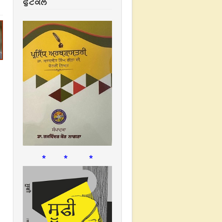
ਫੁਟਕਲ
* * *