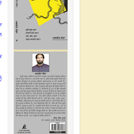
ੇ
ਆ
ਲ
ਕ
ੰ