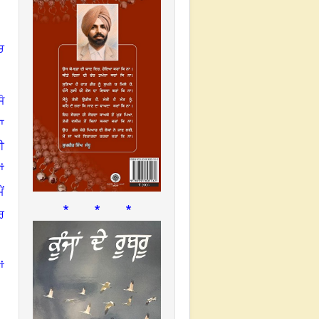
ਚ
ੋ
ਾ
ਈ
ਾਂ
ੈਂ
* * *
ਰ
ਂ