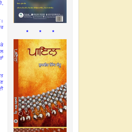
ਨੀ
,
ੈ
।
ਸ਼ਰ
* * *
ਕੇ
ਾਲ
ਾਂ
ੇਤ
ਉਣ
ਲਈ