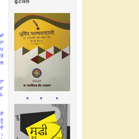
ਫੁਟਕਲ
ਆਂ
ਦਾ
ਆਪ
ਤੇ
ਦਲ
ਦਾ
ਤ’
ੇ
-
* * *
ਦੇ
ੂੰ
ਦੇ
ੇ
।