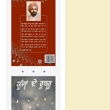
* * *