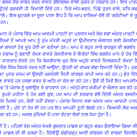
ਝੂਠ ਬੋਲਕੇ ਸੱਚ ਸਾਬਤ ਕਰਨ ਵਾਸਤੇ ਗੋਇਬਲਜ਼ ਵਾਲੀ ਜੁਗਤ ਦੇ ਪੈਰੋਕਾਰ ਹਨ
।
ਇਸ ਪਾਰ
 ਉਹਦੇ ਗੜਵਈ ਹੀ ਵਿਖਾਈ ਦਿੰਦੇ ਹਨ
।
ਨਿਰੇ ਅੰਧ
-
ਭਗਤ
,
ਪਿੱਛੇ ਤੁਰਨ ਵਾਲੇ
,
ਸਤਿ
-
ਬ
ਾਲੇ
।
ਇਸ ਚੁਟਕਲੇ ਦਾ ਦੂਜਾ ਪਾਸਾ ਇਹ ਹੈ ਕਿ ਆਪ ਵਾਲਿਆਂ ਵੱਲੋਂ ਵੀ ‘ਗਰੰਟੀਆਂ’ ਦੇ ਰ
ੇ ਹਨ
।
ਤ ਮਾਨ ਜੋ ਪੰਜਾਬ ਵਿੱਚ ਆਮ ਆਦਮੀ ਪਾਰਟੀ ਦਾ ਪ੍ਰਧਾਨ ਅਤੇ ਲੋਕ ਸਭਾ ਅੰਦਰ ਪਾਰਟੀ 
ਆਂ ਤੋਂ ਆਪਣੇ ਆਪ ਨੂੰ ਮੁੱਖ ਮੰਤਰੀ ਅਹੁਦੇ ਦਾ ਉਮੀਦਵਾਰ ਐਲਾਨਣ ਲਈ ਕੇਜਰੀਵ
ਆਂ ਗਾਜਰਾਂ ਹੋਰ ਦੂਰ ਹੋਈ ਜਾ ਰਹੀਆਂ ਹਨ
।
ਆਪ ਦੇ ਬਹੁਤ ਸਾਰੇ ਕਾਰਕੁਨ ਵੀ ਭਗਵੰਤ ਨ
ਦਬਾਅ ਨੂੰ ਬਣਾਈ ਰੱਖਣ ਵਾਸਤੇ ਕੇਜਰੀਵਾਲ ਦੇ ਇਕੱਠਾਂ ਵਿੱਚ ਭਗਵੰਤ ਮਾਨ ਦੇ ਹੱਕ ਵਿ
ਦੇ ਜਾਣਕਾਰ ਦੱਸਦੇ ਹਨ ਕਿ ਕੇਜਰੀਵਾਲ ਖੁਦ ਇਸ ਅਹੁਦੇ ਵਾਸਤੇ ਦਿਲਚਸਪੀ ਰੱਖਦਾ ਹ
ਜਰਨੈਲ ਸਿੰਘ ਕਿਧਰੇ ਨਜ਼ਰ ਨਹੀਂ ਆਉਂਦਾ
,
ਉਹਦੀ ਥਾਂ ਰਾਘਵ ਚੱਢਾ ਵਿਖਾਈ ਦਿੰਦਾ ਹੈ
। (
ਕ
ਕ ਦਾ ਪੁਨਰ ਜਨਮ ਜਾਂ ਉਸਦੀ ਘਸਮੈਲ਼ੀ ਜਿਹੀ ਕਾਰਬਨ ਕਾਪੀ ਆਖ ਰਹੇ ਹਨ।
)
ਫੇਰ ਦਿੱ
ਣ ਵਾਸਤੇ ਹਰ ਹਰਬਾ ਵਰਤ ਕੇ ਅਤਿ ਦਾ ਜ਼ੋਰ ਲਾ ਰਹੇ ਹਨ
।
ਉਵੇਂ ਹੀ ਜਿਵੇਂ ਇਹ ਆਪਣੀ
 ’ਤੇ ਪੰਜਾਬ ਨੂੰ ਚਲਾਉਣ ਦੇ ਚਾਹਵਾਨ ਹਨ
।
ਅੰਨ੍ਹੇ
-
ਵਾਹ ਸਕੀਮਾਂ ਦੇ ਐਲਾਨ ਕਰ ਰਹੇ ਹ
 ਰੁਪਏ ਮਹੀਨਾ ਤੇ ਹੋਰ ਕਈ ਕੁਝ, ਪਰ ਆਪ ਦੀ ਸਰਕਾਰ ਵੱਲੋਂ ਦਿੱਲੀ ਅੰਦਰ ਵਸਦੀ
ਪੈਸੇ ਮਿਲਦੇ ਹਨ
,
ਕੋਈ ਨਹੀਂ ਦੱਸਦਾ
।
ਪੰਜਾਬ ਵਿਧਾਨ ਸਭਾ ਅੰਦਰ ਆਮ ਆਦਮੀ ਪਾਰ
ੋਈ ਹੈ
।
ਮੁੱਦੇ ਤਾਂ ਹੋਰ ਵੀ ਹਨ ਪਰ ਇਹ ਆਪਣੀ ਤੂਤੀ ਬੋਲਦੇ ਹਨ
।
ਸਿਆਸੀ ਲੋਕ ਅ
ਭਟਕਾ ਰਹੇ ਹਨ
।
ਅਸਲ ਮੁੱਦਿਆਂ ਤੋਂ ਪਾਸਾ ਵੱਟਣਾ ਲੋਕਾਂ ਨਾਲ ਧੋਖਾ ਹੁੰਦਾ ਹੈ
।
ੀ ਹੈ
।
ਪਹਿਲਾਂ ਦੇਸ਼ ਅੰਦਰ ਖੋਖਲੇ ਗੁਜਰਾਤ ਮਾਡਲ ਦਾ ਬਹੁਤ ਭਰਮ ਫੈਲਾਇਆ ਗਿਆ ਸ
ੀ ਮਾਡਲ ਦੀ ਵੀ ਚਰਚਾ ਹੈ
।
ਦਿੱਲੀਉਂ ਚੰਡੀਗੜ੍ਹ ਆਈ ਕਾਂਗਰਸ ਦੀ ਸਾਬਕਾ ਵਿਧਾਇ