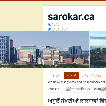
sarokar.ca
ਮੁੱਖ ਪੰਨਾ
ਰਚਨਾਵਾਂ
ਸਰੋਕਾਰ ਦੇ ਲੇਖਕ
We have 132 guests and no members onli
ਇਸ ਹਫਤੇ
22849
2795415
ਅਸੂਲੋਂ ਸੱਖਣੀਆਂ ਲਾਲਸਾਵਾਂ ਵ