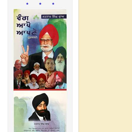
* * *