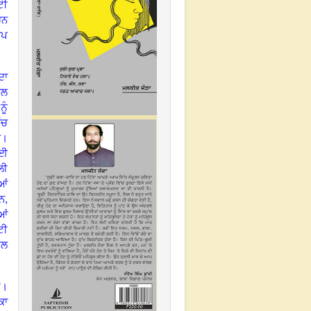
ਟੀ
ਚਨ
ੂਪ
ਦਾ
ਾਲ
ੂੰ
ੱਚ
ੈ
।
ਈ
ਲੀ
ਆਂ
ਨ
,
ਆਂ
ਟੀ
ਸਲ
ੀ
।
ਕਾ