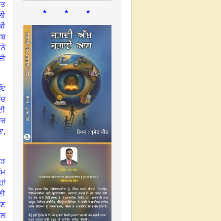
ੁਤ
* * *
ਲੀ
ਕੀ
ਾਬ
ਨੇ
ੋਈ
ਾਇ
ੱਚ
ਟੀ
ਾਰ
’,
ੋੜ
ੰਮ
ਾਂ
ਣੀ
ਲਣ
ੋਲ