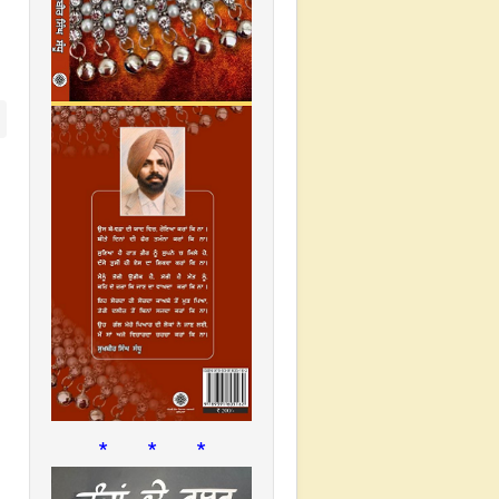
* * *