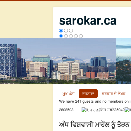
sarokar.ca
ਮੁੱਖ ਪੰਨਾ
ਰਚਨਾਵਾਂ
ਸਰੋਕਾਰ ਦੇ ਲੇਖਕ
We have 241 guests and no members onli
ਇਸ ਹਫਤੇ
35942
2808508
ਅੰਧ ਵਿਸ਼ਵਾਸੀ ਮਾਹੌਲ ਨੂੰ ਤੋੜ