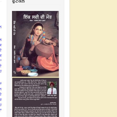
ਫੁਟਕਲ
ਨ
ਾਲ
ਨਕ
ਦੋ
ਤਕ
ਸ਼ਾ
ਏ
ਇਹ
ਾਂ
ਾਨ
ੇ
ਕਰ
ਇਹ
ਣਾ