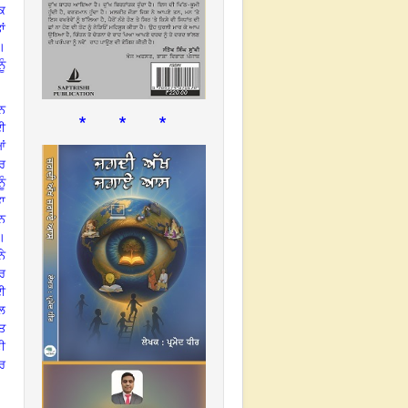
ਕ
ਾਂ
ੀ।
ੂੰ
ੜਨ
* * *
ਈ
ਆਂ
ਰ
ੰ
ਾ
ਊਨ
ੈ।
ਨੇ
ਰ
ਈ
ਲ
ਸਤ
ੀ
ੇਰ