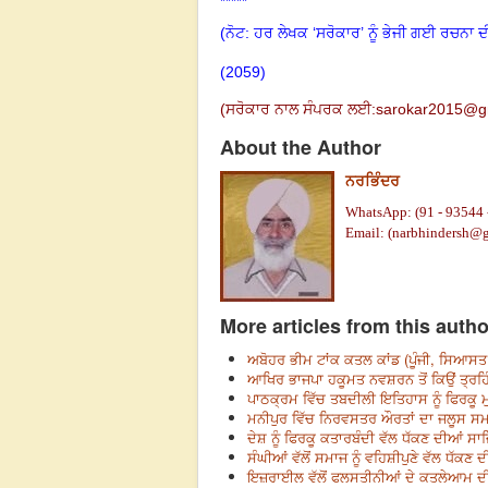
*****
(ਨੋਟ: ਹਰ ਲੇਖਕ ‘ਸਰੋਕਾਰ’ ਨੂੰ ਭੇਜੀ ਗਈ ਰਚਨਾ ਦ
(2059)
(
ਸਰੋਕਾਰ ਨਾਲ ਸੰਪਰਕ ਲਈ:
sarokar2015@g
About the Author
ਨਰਭਿੰਦਰ
WhatsApp: (91 - 93544 
Email: (
narbhindersh@
More articles from this autho
ਅਬੋਹਰ ਭੀਮ ਟਾਂਕ ਕਤਲ ਕਾਂਡ (ਪੂੰਜੀ, ਸਿਆਸਤ
ਆਖਿਰ ਭਾਜਪਾ ਹਕੂਮਤ ਨਵਸ਼ਰਨ ਤੋਂ ਕਿਉਂ ਤ੍ਰਹਿੰ
ਪਾਠਕ੍ਰਮ ਵਿੱਚ ਤਬਦੀਲੀ ਇਤਿਹਾਸ ਨੂੰ ਫਿਰਕੂ ਮ
ਮਨੀਪੁਰ ਵਿੱਚ ਨਿਰਵਸਤਰ ਔਰਤਾਂ ਦਾ ਜਲੂਸ ਸਮਾਜ
ਦੇਸ਼ ਨੂੰ ਫਿਰਕੂ ਕਤਾਰਬੰਦੀ ਵੱਲ ਧੱਕਣ ਦੀਆਂ ਸਾਜ਼
ਸੰਘੀਆਂ ਵੱਲੋਂ ਸਮਾਜ ਨੂੰ ਵਹਿਸ਼ੀਪੁਣੇ ਵੱਲ ਧੱਕਣ 
ਇਜ਼ਰਾਈਲ ਵੱਲੋਂ ਫਲਸਤੀਨੀਆਂ ਦੇ ਕਤਲੇਆਮ ਦੀ 