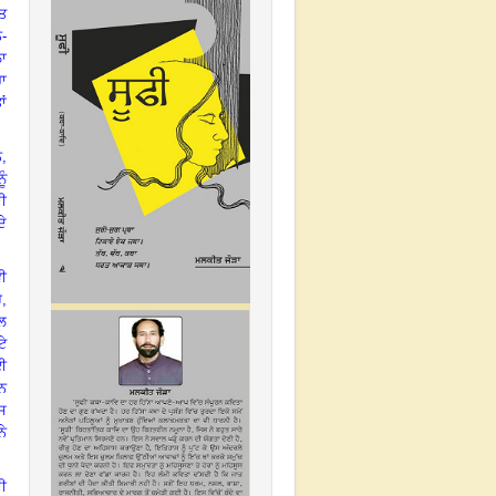
ਅਤ
ਨ-
ਲਾ
ਰਾ
ਂ
,
ੰ
ੀ
ਦੇ
ਵੀ
ੈ,
ਾਲ
ੇ
ਈ
ਰਨ
ਉਸ
ਨੇ
ੀ