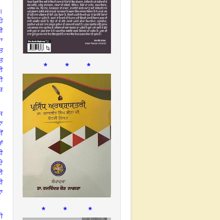
ੈ।
ੇ
ਖੀ
ਦਾ
ਅਤ
ਤ
* * *
ਗਈ
ੀ
ੇਸ਼
ਇਸ
ਤਾ
ੀਂ
ਆਂ
ਤੀ
ਦੇ
ਈ
ਤੀ
ਾ
* * *
ਸੀ