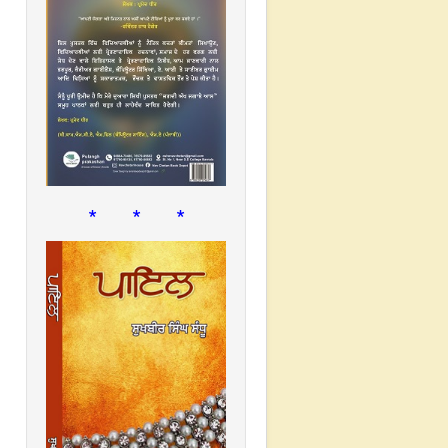
* * *