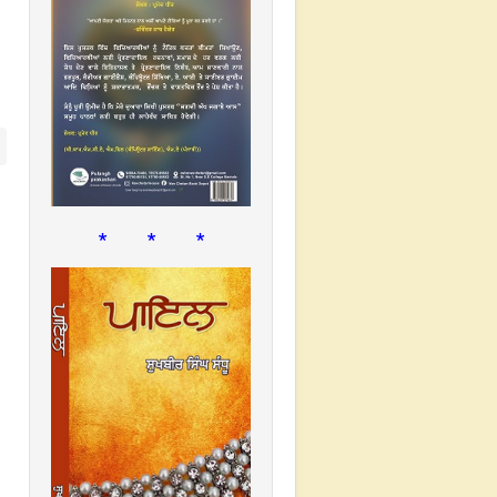
* * *