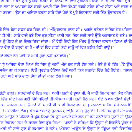
ਪਦੀ ਸੀ
।
ਜੇਕਰ ਉਸ ਨੂੰ ਕਿਸੇ ਸੰਗੀਤ ਦੀ ਪਾਠਸ਼ਾਲਾ ਵਿੱਚ ਟ੍ਰੇਨਿੰਗ ਮਿਲਦੀ ਤਾਂ ਸ਼ਾਇਦ ਅਸੀਂ ਉਸ ਨ
ਾ ਲੱਤਾਂ ਤੋਂ ਅਪਾਹਜ ਹੋਣ ਕਰਕੇ ਆਪਣੇ ਹੱਥਾਂ ਵਿੱਚ ਕੱਪੜਾ ਫੜਕੇ ਟਰੇਨ ਦੀਆਂ ਸੀਟਾਂ ਅਤੇ ਫਰਸ਼ 
ੰਗ ਕਰਦਾ
।
ਉਸ ਦਾ ਅਜਿਹਾ ਕਰਨਾ ਸਾਡੇ ਹੱਥਾਂ ਪੈਰਾਂ ਤੋਂ ਪੂਰੇ ਇਨਸਾਨਾਂ ਲਈ ਇੱਕ ਉਦਾਹਰਨ ਹੈ
।
ੱਬੇ ਵਿੱਚ ਬੈਠਾ ਸਫ਼ਰ ਕਰ ਰਿਹਾ ਸੀ
।
ਅੰਮ੍ਰਿਤਸਰ ਜਾਣਾ ਸੀ
।
ਅਗਲੇ ਸਟੇਸ਼ਨ ਤੋਂ ਇੱਕ ਹੋਰ ਪਰਿਵ
 ਵੀ ਸੀ
।
ਸਾਡੇ ਵਾਲੇ ਡੱਬੇ ਵਿੱਚ ਕੁਝ ਸੀਟਾਂ ਖਾਲੀ ਸਨ, ਇਸ ਲਈ ਸਾਰੇ ਉੱਥੇ ਅਡਜਸਟ ਹੋ ਗਏ
।
ਜਦ
 ਖੁੱਲ੍ਹ ਕੇ ਨਾ ਬੋਲਣ ਦਿੱਤਾ ਜਾਂਦਾ
।
ਮੈਂ ਹੌਲੀ ਜਿਹੀ ਇੱਕ ਮੈਂਬਰ ਨੂੰ ਇਸਦਾ ਕਾਰਨ ਪੁੱਛਿਆ ਤਾਂ 
ਹ ਦੌਰਾ ਦੋ ਤਰ੍ਹਾਂ ਦਾ ਹੈ - ਜਾਂ ਤਾਂ ਇਹ ਗਾਲ਼ਾਂ ਕੱਢੀ ਜਾਊ ਜਾਂ ਫਿਰ ਸ਼ਲੋਕ ਬੋਲੀ ਜਾਊ
।
”
ਾਲ੍ਹਾਂ ਕੱਢਣ ਲੱਗ ਪਈ ਤਾਂ ਅਸੀਂ ਬੁਰਾ ਨਹੀਂ ਮਨਾਵਾਂਗੇ
।”
ੇ ਨੂੰ ਅਜਿਹਾ ਦੌਰਾ ਪਿਆ ਕਿ ਜਿਸ ਨੂੰ ਅਸੀਂ ਅੱਜ ਤਕ ਨਹੀਂ ਭੁੱਲ ਸਕੇ
।
ਬੇਬੇ ਨੇ ਦੋ ਤਿੰਨ ਘੰਟੇ ਉੱ
ਲੋਕ ਗਾ ਕੇ ਸੁਣਾਏ
।
ਇਉਂ ਪ੍ਰਤੀਤ ਹੋਇਆ ਜਿਵੇਂ ਅਸੀਂ ਕਿਸੇ ਸਤਸੰਗ ਵਿੱਚ ਬੈਠੇ ਹੋਈਏ
।
ਬਿਆ
ਗਈ ਅਤੇ ਸਾਡੇ ਵਾਲਾ ਡੱਬਾ ਭਾਂ ਭਾਂ ਕਰਨ ਲੱਗ ਪਿਆ
।
ਗੱਡੀ ਚੜ੍ਹੇ
।
ਸਰਦੀਆਂ ਦੇ ਦਿਨ ਸਨ
।
ਅਸੀਂ ਪਤਨੀ ਦੇ ਭੂਆ ਜੀ, ਜੋ ਕਾਫੀ ਬਿਮਾਰ ਸਨ, ਕੋਲ ਅੰਬਾ
ਬੇ ਵਿੱਚ ਸੀਟ ਮਿਲ ਗਈ ਜਿੱਥੇ ਪਹਿਲਾਂ ਹੀ ਅੱਧਖੜ ਪਤੀ ਪਤਨੀ ਬੈਠੇ ਸਨ
।
ਬੰਦੇ ਨੇ ਆਪਣੀਆਂ ਮੁੱਛਾਂ ਨ
 ਮੁਕਤ ਕਰਨਲ ਹਨ
।
ਉਹਨਾਂ ਦੀ ਪਤਨੀ ਵੀ ਕਾਫੀ ਮਿਲਣਸਾਰ ਸੀ
।
ਕਰਨਲ ਸਾਹਿਬ ਮੇਰੇ ਨਾਲ ਇੰ
 ਤੋਂ ਮਜ਼ਾਕੀਆ ਲੱਗੇ
।
ਮੇਰੇ ਛੋਟੇ ਬੇਟੇ ਨੂੰ ਚੁਟਕਲੇ ਸੁਣਾਉਂਦੇ ਰਹੇ
।
ਉਨ੍ਹਾਂ ਦੀ ਸਾਹਿਤਕ ਰੁਚੀ ਹੋਣ ਕਰ
ਲਾ ਆਉਣ ਤੋਂ ਪਹਿਲਾਂ ਮੈਂ ਪੁੱਛ ਲਿਆ ਕਿ ਉਹ ਆਪਣੇ ਬੇਟੇ ਕੋਲ ਜਾ ਰਹੇ ਹਨ
? ਇਹ ਸੁਣਦੇ ਹੀ ਉਹਨ
ਾਨ ਇਕਦਮ ਗ਼ਮ ਦੇ ਸਾਗਰ ਵਿੱਚ ਡੁੱਬ ਗਿਆ
।
ਪਤਨੀ ਨੇ ਦੱਸਿਆ ਕਿ ਉਨ੍ਹਾਂ ਦੇ ਇਕਲੌਤੇ ਪੁੱਤਰ 
ਅਸੀਂ ਵੀ ਸਾਰੇ ਸੁਣ ਕੇ ਗ਼ਮਜ਼ਦਾ ਹੋ ਗਏ
।
ਅੰਬਾਲਾ ਆਉਣ ’ਤੇ ਉਨ੍ਹਾਂ ਤੋਂ ਹੰਝੂਆਂ ਭਰੀ ਵਿਦਾਇ