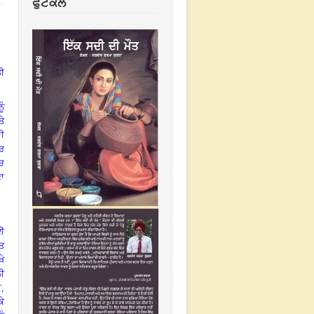
ਫੁਟਕਲ
ਡੀ
ੂੰ
ਤੇ
ਦੀ
ੀਰ
ੱਚ
ਣਾ
ਲਈ
ੱਤ
ਖੇ
ਲੀ
,
ੇ