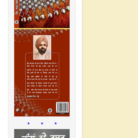
* * *