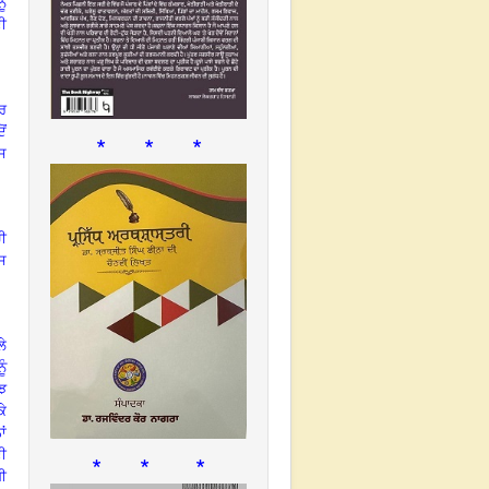
ੂੰ
ਦੀ
ਾਰ
ੋਂ
* * *
ਉਸ
ਚੀ
ਸ
ਲੇ
ੂੰ
ਝ
ਕੇ
ਾਂ
ਦੀ
* * *
ਗੀ