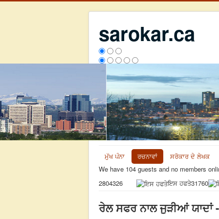
sarokar.ca
ਮੁੱਖ ਪੰਨਾ
ਰਚਨਾਵਾਂ
ਸਰੋਕਾਰ ਦੇ ਲੇਖਕ
We have 104 guests and no members onli
ਇਸ ਹਫਤੇ
31760
2804326
ਰੇਲ ਸਫਰ ਨਾਲ ਜੁੜੀਆਂ ਯਾਦਾਂ