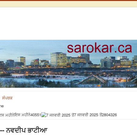
ਸੰਪਰਕ
ne
ਇਸ ਮਹੀਨੇ
40551
7 ਜਨਵਰੀ 2025 ਤੋਂ
2804326
 --- ਨਵਦੀਪ ਭਾਟੀਆ