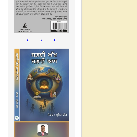
* * *