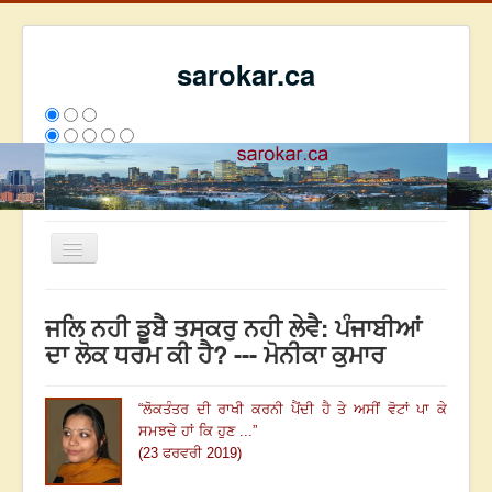
sarokar.ca
Toggle
Navigation
ਮੁੱਖ ਪੰਨਾ
ਜਲਿ ਨਹੀ ਡੂਬੈ ਤਸਕਰੁ ਨਹੀ ਲੇਵੈ: ਪੰਜਾਬੀਆਂ
ਰਚਨਾਵਾਂ
ਦਾ ਲੋਕ ਧਰਮ ਕੀ ਹੈ? --- ਮੋਨੀਕਾ ਕੁਮਾਰ
ਸਰੋਕਾਰ ਦੇ ਲੇਖਕ
“
ਲੋਕਤੰਤਰ ਦੀ ਰਾਖੀ ਕਰਨੀ ਪੈਂਦੀ ਹੈ ਤੇ ਅਸੀਂ ਵੋਟਾਂ ਪਾ ਕੇ
ਸੰਪਰਕ
ਸਮਝਦੇ ਹਾਂ ਕਿ ਹੁਣ ...
”
We have 408 guests and no members online
(23 ਫਰਵਰੀ 2019)
ਇਸ ਹਫਤੇ
26893
ਇਸ ਮਹੀਨੇ
35684
2799459