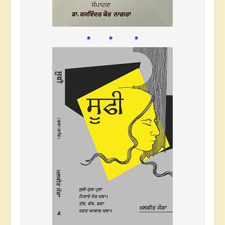
* * *