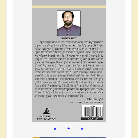
* * *